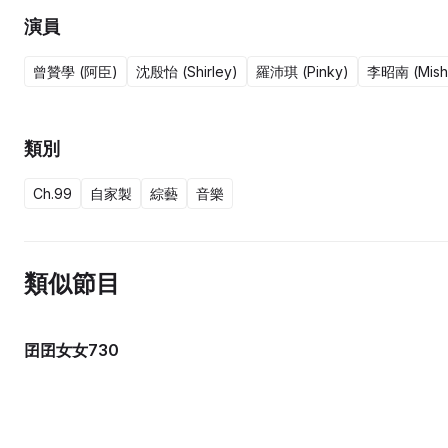
演員
曾贊學 (阿臣)
沈殷怡 (Shirley)
羅沛琪 (Pinky)
李昭南 (Mish
類別
Ch.99
自家製
綜藝
音樂
類似節目
囝囝女女730