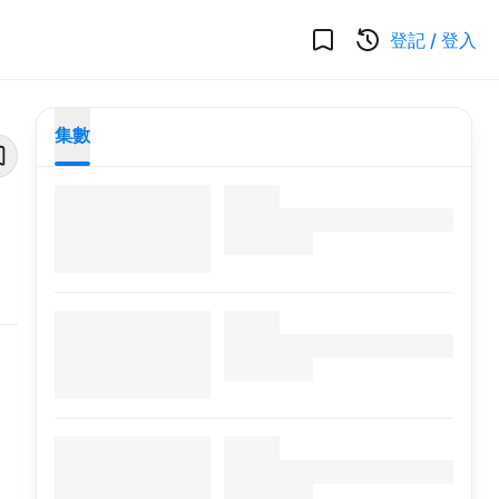
登記
/
登入
集數