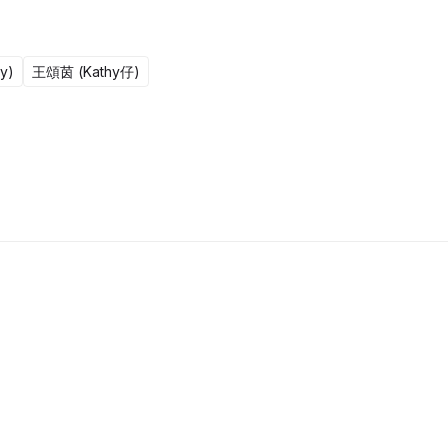
y)
王頌茵 (Kathy仔)
更新至301