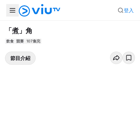
登入
「煮」角
飲食
競賽
107集完
節目介紹