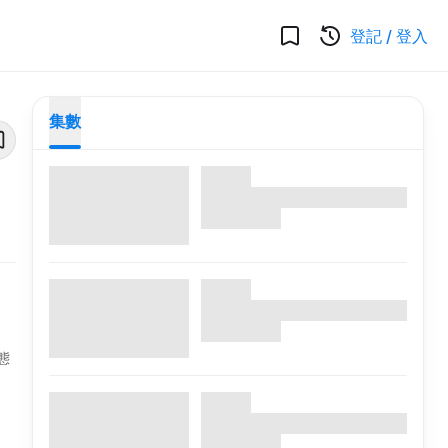
登記
/
登入
集數
態