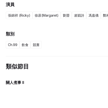
演員
張錦祥 (Ricky)
徐蒝(Margaret)
劉晉
凌穎詩
馮嘉僑
鄭
類別
Ch.99
飲食
競賽
類似節目
關人煮事 II