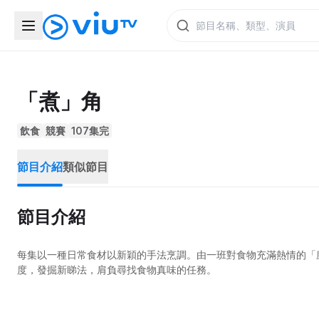
「煮」角
飲食
競賽
107集完
節目介紹
類似節目
節目介紹
每集以一種日常食材以新穎的手法烹調。由一班對食物充滿熱情的「
度，發掘新睇法，肩負尋找食物真味的任務。