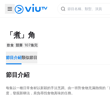
「煮」角
飲食
競賽
107集完
節目介紹
類似節目
節目介紹
每集以一種日常食材以新穎的手法烹調。由一班對食物充滿熱情的「
度，發掘新睇法，肩負尋找食物真味的任務。