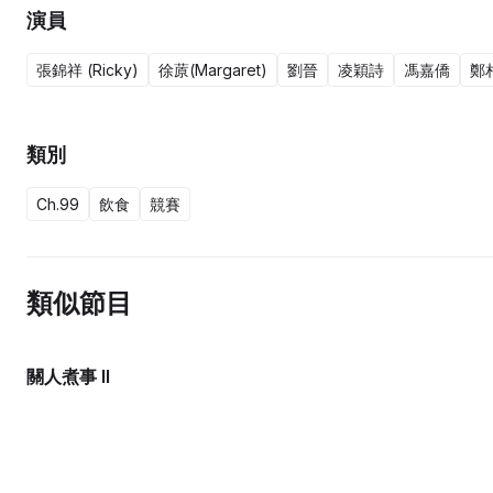
演員
張錦祥 (Ricky)
徐蒝(Margaret)
劉晉
凌穎詩
馮嘉僑
鄭
類別
Ch.99
飲食
競賽
類似節目
關人煮事 II