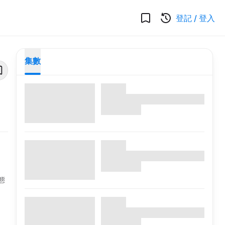
登記
/
登入
集數
態