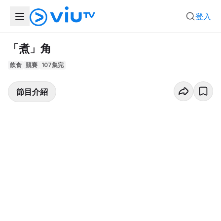
登入
「煮」角
飲食
競賽
107集完
節目介紹