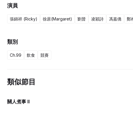
演員
張錦祥 (Ricky)
徐蒝(Margaret)
劉晉
凌穎詩
馮嘉僑
鄭
類別
Ch.99
飲食
競賽
類似節目
關人煮事 II