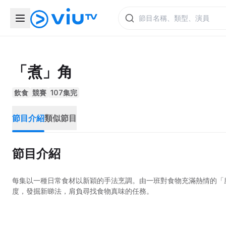
「煮」角
飲食
競賽
107集完
節目介紹
類似節目
節目介紹
每集以一種日常食材以新穎的手法烹調。由一班對食物充滿熱情的「
度，發掘新睇法，肩負尋找食物真味的任務。