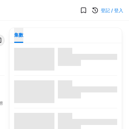
登記
/
登入
集數
態