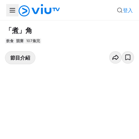
登入
「煮」角
飲食
競賽
107集完
節目介紹