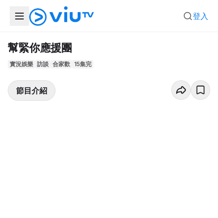
登入
幫緊你應援團
實況娛樂
訪談
合家歡
15集完
節目介紹