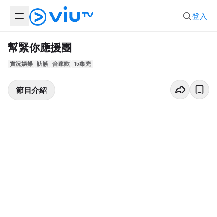
登入
幫緊你應援團
實況娛樂
訪談
合家歡
15集完
節目介紹