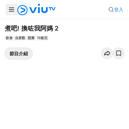
登入
煮吧! 換咗我阿媽 2
飲食
合家歡
競賽
19集完
節目介紹