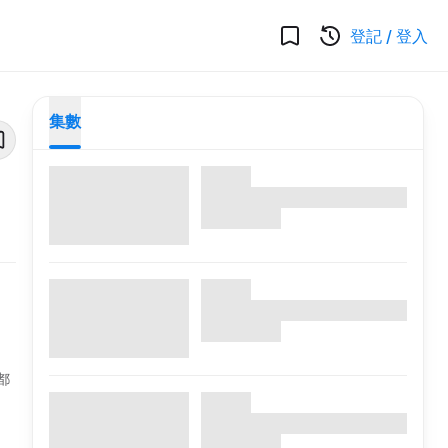
登記
/
登入
集數
都