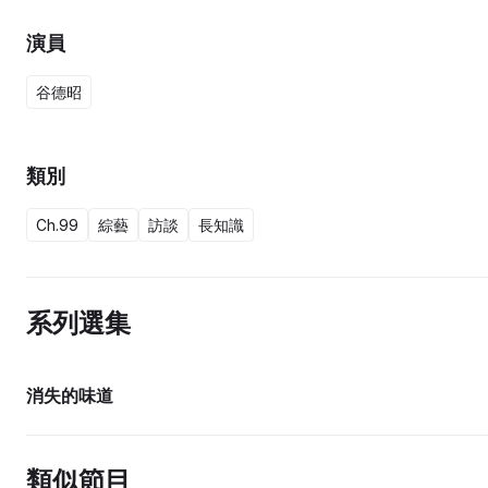
演員
谷德昭
類別
Ch.99
綜藝
訪談
長知識
系列選集
15集完
消失的味道
類似節目