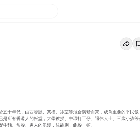
於五十年代，由西餐廳、茶檔、冰室等混合演變而來，成為重要的平民飯
已是所有香港人的飯堂，大學教授、中環打工仔、退休人士、三歲小孩等
嗲牛麵、常餐、男人的浪漫，舔舔脷，飽餐一頓。