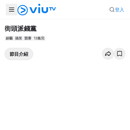
登入
街頭派錢黨
綜藝
搞笑
競賽
13集完
節目介紹