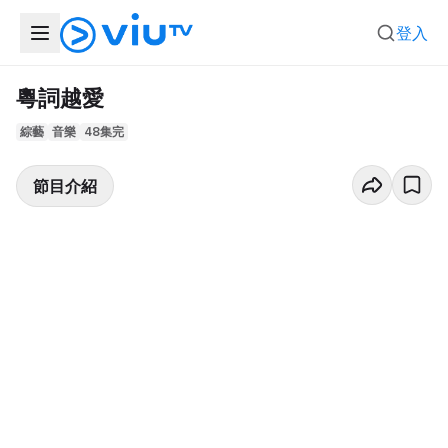
登入
粵詞越愛
綜藝
音樂
48集完
節目介紹