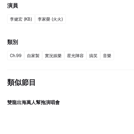
演員
李健宏 (KB)
李家榮 (火火)
類別
Ch.99
自家製
實況娛樂
星光陣容
搞笑
音樂
類似節目
雙龍出海萬人幫拖演唱會