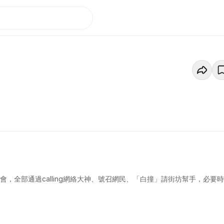
，全部通過calling網絡大神、號召網民、「白撞」請街坊幫手，必要