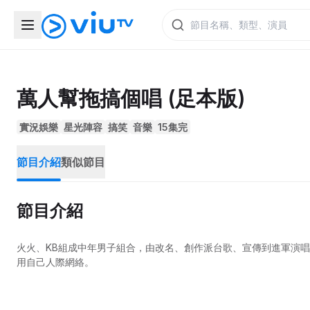
萬人幫拖搞個唱 (足本版)
實況娛樂
星光陣容
搞笑
音樂
15集完
節目介紹
類似節目
節目介紹
火火、KB組成中年男子組合，由改名、創作派台歌、宣傳到進軍演唱會
用自己人際網絡。