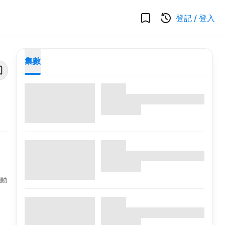
登記
/
登入
集數
時動