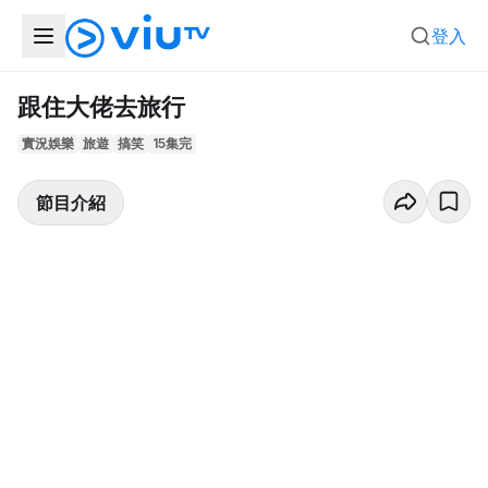
登入
跟住大佬去旅行
實況娛樂
旅遊
搞笑
15集完
節目介紹