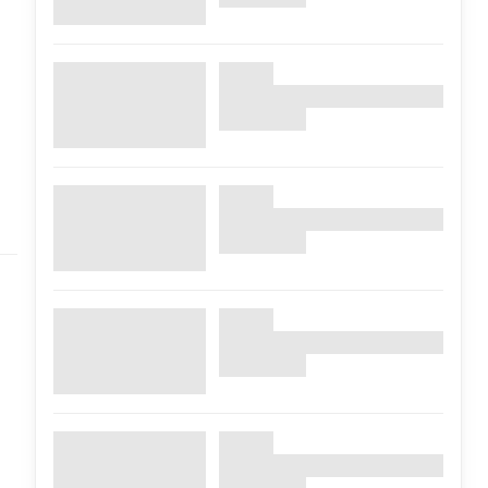
集完
我奪走了公爵的初夜