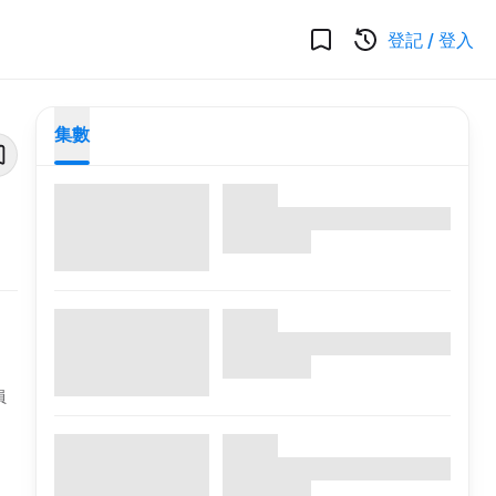
登記
/
登入
集數
員