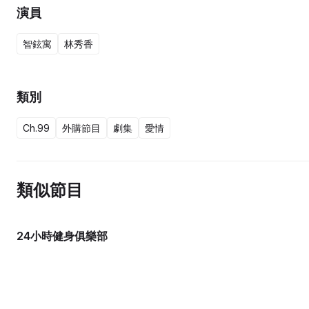
演員
智鉉寓
林秀香
類別
Ch.99
外購節目
劇集
愛情
類似節目
24小時健身俱樂部