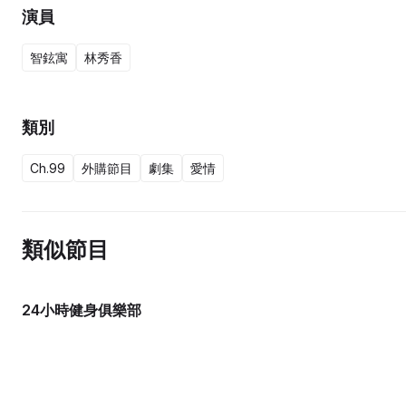
演員
智鉉寓
林秀香
類別
Ch.99
外購節目
劇集
愛情
類似節目
24小時健身俱樂部