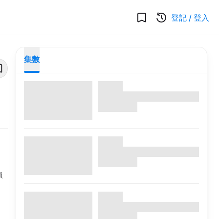
登記
/
登入
集數
員