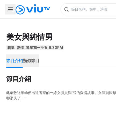
美女與純情男
劇集
愛情
逢星期一至五 6:30PM
節目介紹
類似節目
節目介紹
此劇敘述年幼便出道養家的一線女演員與PD的愛情故事。女演員因
卻消失了……