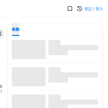
登記
/
登入
集數
膠
行