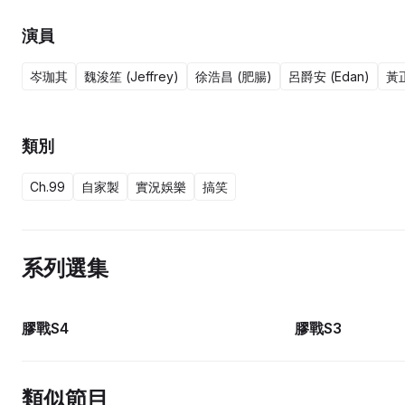
演員
岑珈其
魏浚笙 (Jeffrey)
徐浩昌 (肥腸)
呂爵安 (Edan)
黃正
類別
Ch.99
自家製
實況娛樂
搞笑
系列選集
11集完
膠戰S4
膠戰S3
類似節目