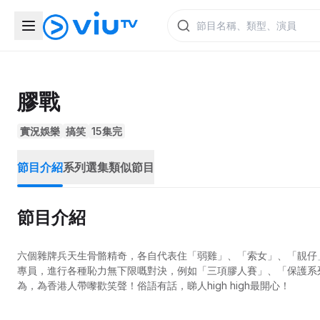
膠戰
實況娛樂
搞笑
15集完
節目介紹
系列選集
類似節目
節目介紹
六個雜牌兵天生骨骼精奇，各自代表住「弱雞」、「索女」、「靚仔
專員，進行各種恥力無下限嘅對決，例如「三項膠人賽」、「保護系
為，為香港人帶嚟歡笑聲！俗語有話，睇人high high最開心！