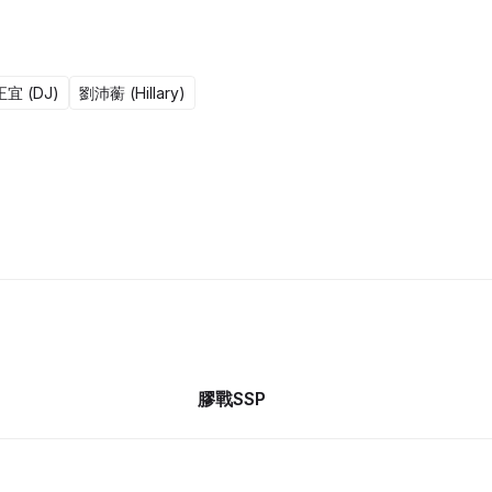
宜 (DJ)
劉沛蘅 (Hillary)
13集完
膠戰SSP