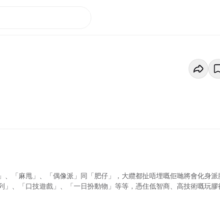
」、「麻甩」、「偶像派」同「肥仔」，大纜都扯唔埋嘅佢哋將會化身派
列」、「口技遊戲」、「一日扮動物」等等，憑住低智商、高技術嘅玩膠