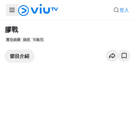
登入
膠戰
實況娛樂
搞笑
15集完
節目介紹