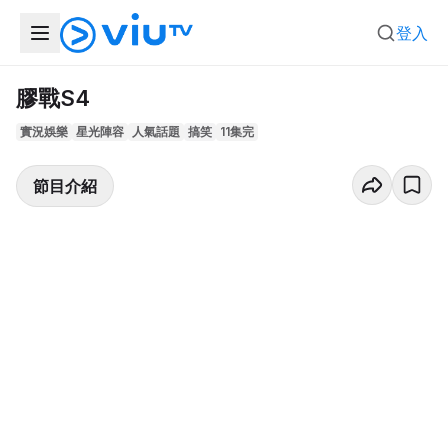
登入
膠戰S4
實況娛樂
星光陣容
人氣話題
搞笑
11集完
節目介紹