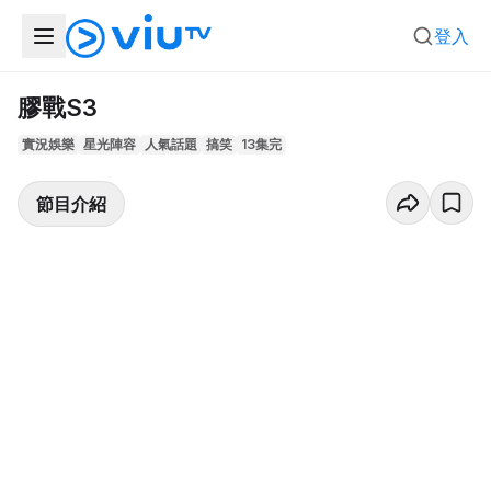
登入
膠戰S3
實況娛樂
星光陣容
人氣話題
搞笑
13集完
節目介紹