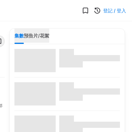
登記
/
登入
集數
預告片/花絮
都