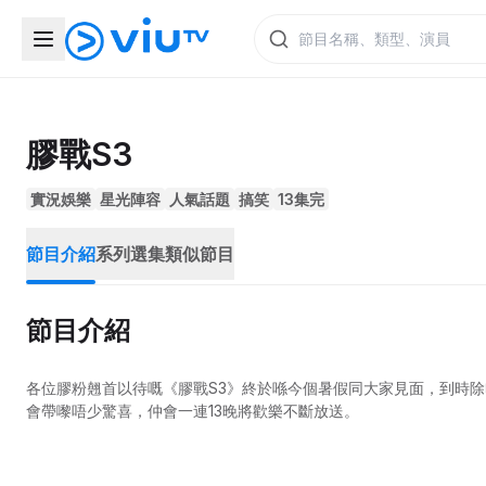
膠戰S3
實況娛樂
星光陣容
人氣話題
搞笑
13集完
節目介紹
系列選集
類似節目
節目介紹
各位膠粉翹首以待嘅《膠戰S3》終於喺今個暑假同大家見面，到時
會帶嚟唔少驚喜，仲會一連13晚將歡樂不斷放送。