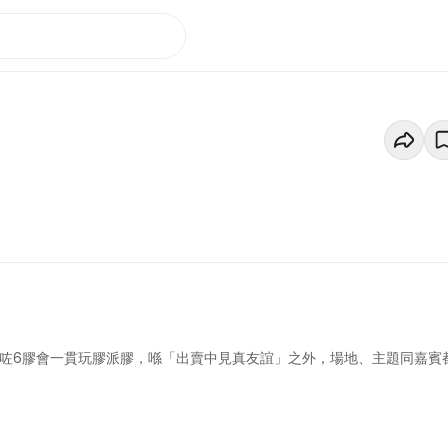
除咗6膠會一貫玩膠派膠，喺「出賣中見真友誼」之外，場地、主題同嘉賓