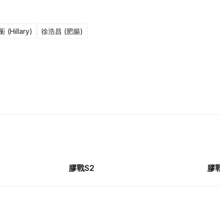
(Hillary)
徐浩昌 (肥腸)
1集完
17集完
膠戰S2
膠