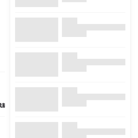
1集完
戰新春SP
膠戰