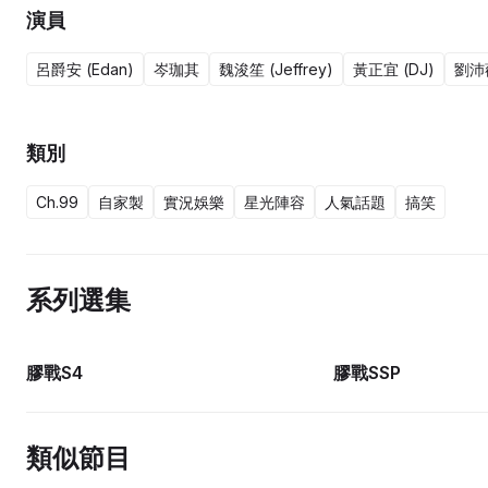
演員
呂爵安 (Edan)
岑珈其
魏浚笙 (Jeffrey)
黃正宜 (DJ)
劉沛蘅 
類別
Ch.99
自家製
實況娛樂
星光陣容
人氣話題
搞笑
系列選集
11集完
膠戰S4
膠戰SSP
類似節目