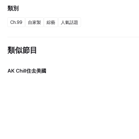
類別
Ch.99
自家製
綜藝
人氣話題
類似節目
AK Chill住去美國