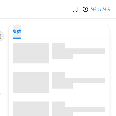
登記
/
登入
集數
，