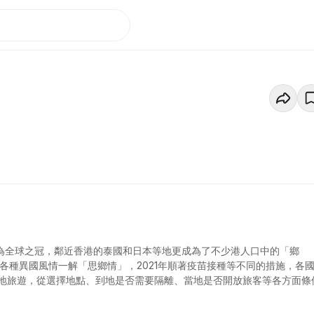
，成為全球之冠，鄰近香港的泰國和日本等地更成為了不少港人口中的「鄉
各種異國風情一解「思鄉情」，2021年順著疫苗接種等不同的措施，各
地旅遊，從選擇地點、到地是否需要隔離、當地是否開放旅客等各方面條