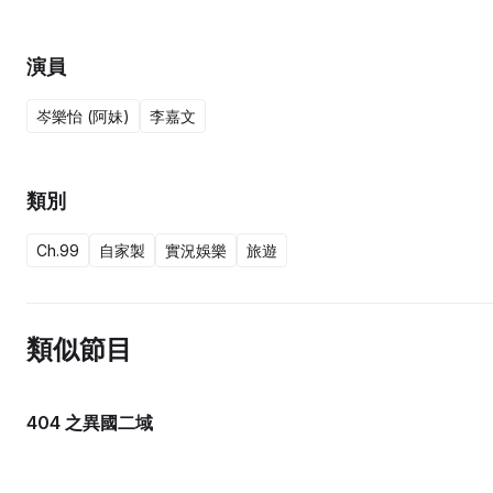
演員
岑樂怡 (阿妹)
李嘉文
類別
Ch.99
自家製
實況娛樂
旅遊
類似節目
404 之異國二域