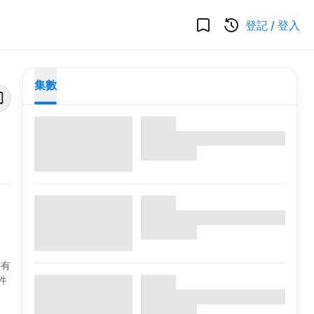
登記
/
登入
集數
國有
件