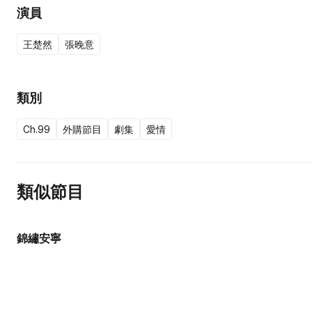
演員
王楚然
張晚意
類別
Ch.99
外購節目
劇集
愛情
類似節目
錦繡安寧