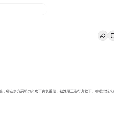
義，卻在多方惡勢力夾攻下身負重傷，被淮陽王崔行舟救下。柳眠棠醒來