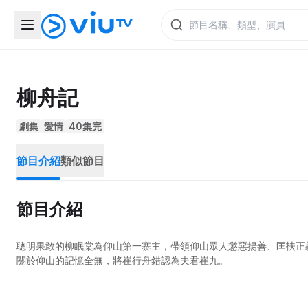
柳舟記
劇集
愛情
40集完
節目介紹
類似節目
節目介紹
聰明果敢的柳眠棠為仰山第一寨主，帶領仰山眾人懲惡揚善、匡扶正
關於仰山的記憶全無，將崔行舟錯認為夫君崔九。