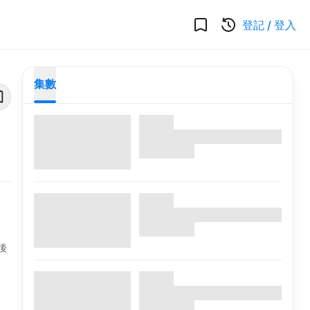
登記
/
登入
集數
後