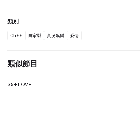
型的觀眾也能從中體會到一二，因為無論過去、現在，抑或將來，你
類別
Ch.99
自家製
實況娛樂
愛情
類似節目
35+ LOVE