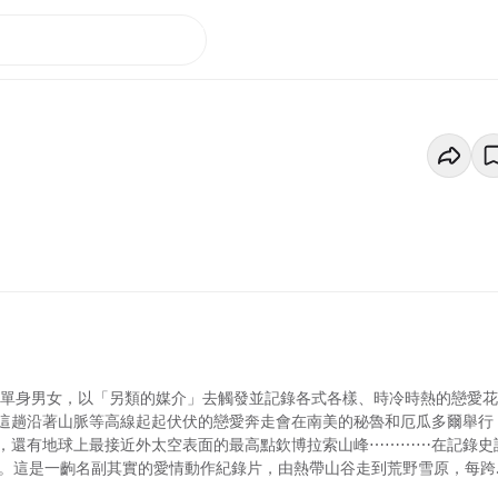
望的單身男女，以「另類的媒介」去觸發並記錄各式各樣、時冷時熱的戀愛花
這趟沿著山脈等高線起起伏伏的戀愛奔走會在南美的秘魯和厄瓜多爾舉行
，還有地球上最接近外太空表面的最高點欽博拉索山峰⋯⋯⋯⋯在記錄史
情感。這是一齣名副其實的愛情動作紀錄片，由熱帶山谷走到荒野雪原，每跨
疲累與互相扶持，參加者將靠自己一步一步走向屬於自己的結局，而所有