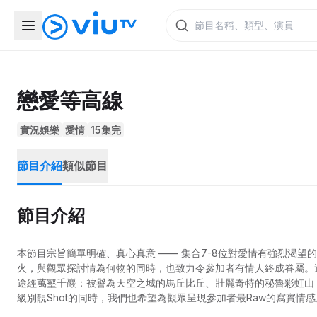
戀愛等高線
實況娛樂
愛情
15集完
節目介紹
類似節目
節目介紹
本節目宗旨簡單明確、真心真意 —— 集合7-8位對愛情有強烈渴
火，與觀眾探討情為何物的同時，也致力令參加者有情人終成眷屬。
途經萬壑千巖：被譽為天空之城的馬丘比丘、壯麗奇特的秘魯彩虹山
級別靚Shot的同時，我們也希望為觀眾呈現參加者最Raw的寫實
一條等高線都是情感的累積，愛情不只是甜蜜的剪影，還包含泥濘、