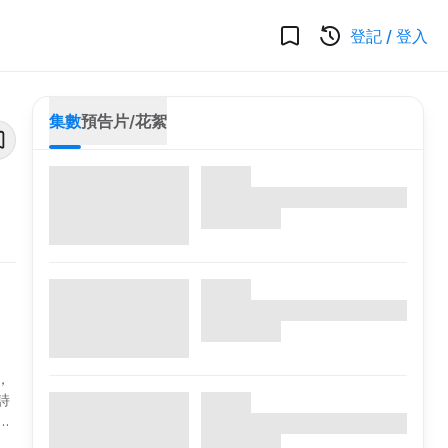
登記
/
登入
集數
預告片/花絮
，
詩
越
類