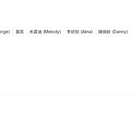
rge)
麗英
米露迪 (Melody)
李炘頤 (Alina)
陳炳銓 (Danny)
5集