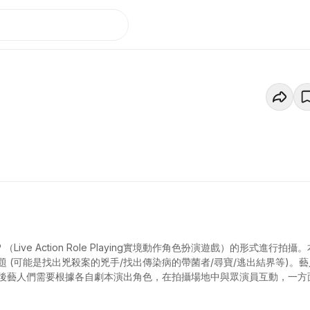
e Action Role Playing實境動作角色扮演遊戲）的形式進行拍攝。
(可能是找出兇殺案的兇手/找出傳染病的帶菌者/尋寶/逃出結界等)。藝
後藝人們需要根據各自劇本演出角色，在拍攝場地中與眾演員互動，一方