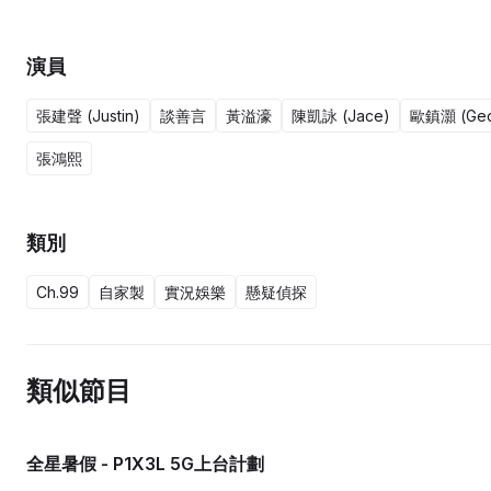
演員
張建聲 (Justin)
談善言
黃溢濠
陳凱詠 (Jace)
歐鎮灝 (Geo
張鴻熙
類別
Ch.99
自家製
實況娛樂
懸疑偵探
類似節目
全星暑假 - P1X3L 5G上台計劃