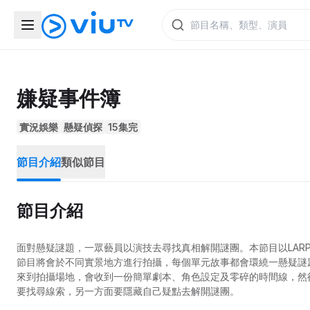
嫌疑事件簿
實況娛樂
懸疑偵探
15集完
節目介紹
類似節目
節目介紹
面對懸疑謎題，一眾藝員以演技去尋找真相解開謎團。本節目以LARP （Liv
節目將會於不同實景地方進行拍攝，每個單元故事都會環繞一懸疑謎題 
來到拍攝場地，會收到一份簡單劇本、角色設定及零碎的時間線，然
要找尋線索，另一方面要隱藏自己疑點去解開謎團。