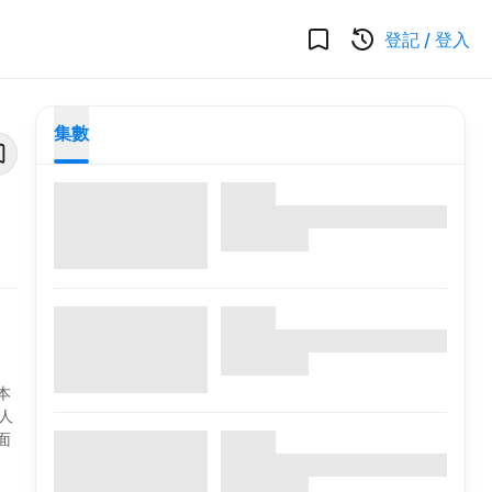
登記
/
登入
集數
本
人
面