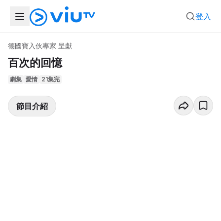
登入
德國寶入伙專家 呈獻
百次的回憶
劇集
愛情
21集完
節目介紹