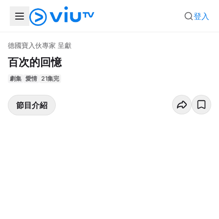
登入
德國寶入伙專家 呈獻
百次的回憶
劇集
愛情
21集完
節目介紹