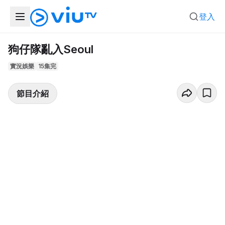
登入
狗仔隊亂入Seoul
實況娛樂
15集完
節目介紹