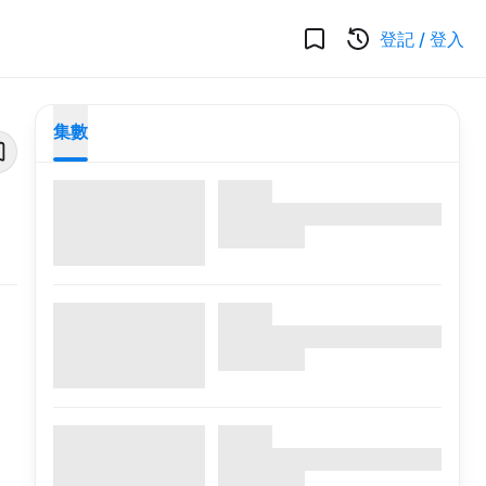
登記
/
登入
集數