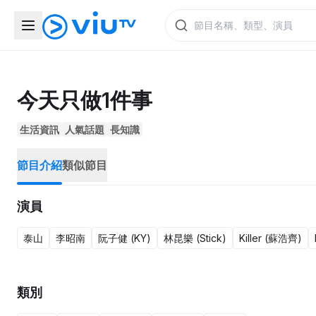
今天只做1件事
生活資訊
人氣話題
長知識
節目介紹
類似節目
演員
泰山
李昭南
阮子健 (KY)
林昆樂 (Stick)
Killer (蘇浩齊)
類別