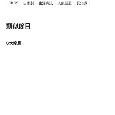
Ch.99
自家製
生活資訊
人氣話題
長知識
類似節目
8大龍鳳