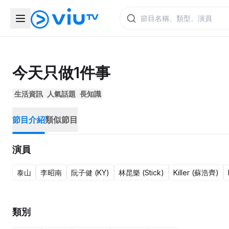
今天只做1件事
生活資訊
人氣話題
長知識
節目介紹
類似節目
演員
泰山
李昭南
阮子健 (KY)
林昆樂 (Stick)
Killer (蘇浩齊)
類別