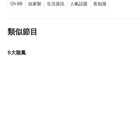
Ch.99
自家製
生活資訊
人氣話題
長知識
類似節目
8大龍鳳