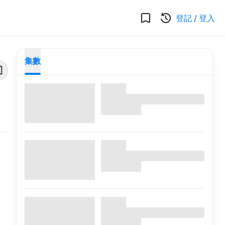
登記
/
登入
集數