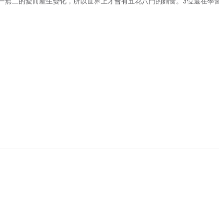
一無二的愛而產生變化，所以世界上才會有五花八門的麵食。3位還在學
受不同形狀的「愛」。
更新至15