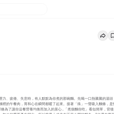
壓力、疲倦、失意時，有人默默為你煮的那碗麵。先喝一口熱騰騰的湯頭
麵裡的午餐肉，胃和心在瞬間都暖了起來。接著「殊」一聲吸入麵條，是
條為了讓你這餐營養均衡而加入的菜心...「煮個麵你吃」看似簡單，背後