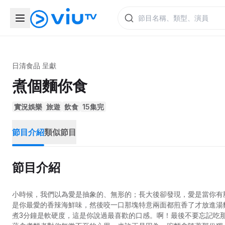
日清食品 呈獻
煮個麵你食
實況娛樂
旅遊
飲食
15集完
節目介紹
類似節目
節目介紹
小時候，我們以為愛是抽象的、無形的；長大後卻發現，愛是當你有
是你最愛的香辣海鮮味，然後咬一口那塊特意兩面都煎香了才放進湯
煮3分鐘是軟硬度，這是你說過最喜歡的口感。啊！最後不要忘記吃那