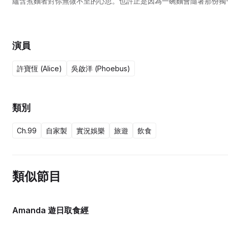
蘊含煮麵者對你無微不至的心思。也許正是因為一碗麵會隨著那份獨
如何表達愛的主持走訪台灣、馬來西亞、南韓品嚐各式各樣的麵，感
演員
許寶恆 (Alice)
吳啟洋 (Phoebus)
類別
Ch.99
自家製
實況娛樂
旅遊
飲食
類似節目
Amanda 遊日取食經