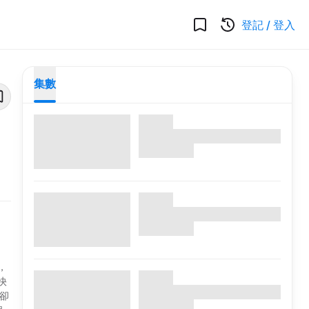
登記
/
登入
集數
，
快
卻