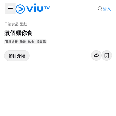
登入
日清食品 呈獻
煮個麵你食
實況娛樂
旅遊
飲食
15集完
節目介紹