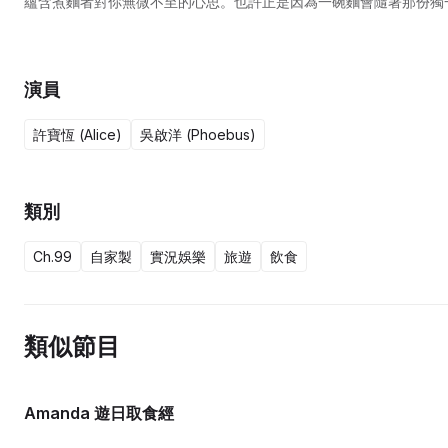
蘊含煮麵者對你無微不至的心思。也許正是因為一碗麵會隨著那份獨
如何表達愛的主持走訪台灣、馬來西亞、南韓品嚐各式各樣的麵，感
演員
許寶恆 (Alice)
吳啟洋 (Phoebus)
類別
Ch.99
自家製
實況娛樂
旅遊
飲食
類似節目
Amanda 遊日取食經