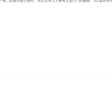
一無二的愛而產生變化，所以世界上才會有五花八門的麵食。3位還在學
受不同形狀的「愛」。
更新至15