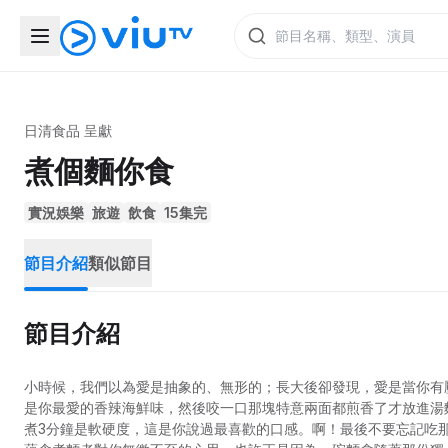
日清食品 呈獻
煮個麵你食
實況娛樂
旅遊
飲食
15集完
節目介紹
類似節目
節目介紹
小時候，我們以為愛是抽象的、無形的；長大後卻發現，愛是當你有
是你最愛的香辣海鮮味，然後咬一口那塊特意兩面都煎香了才放進湯
煮3分鐘是軟硬度，這是你說過最喜歡的口感。啊！最後不要忘記吃那