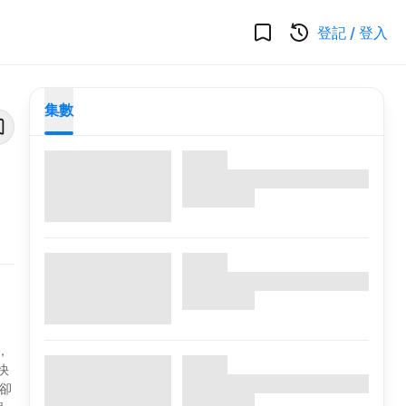
登記
/
登入
集數
，
快
卻