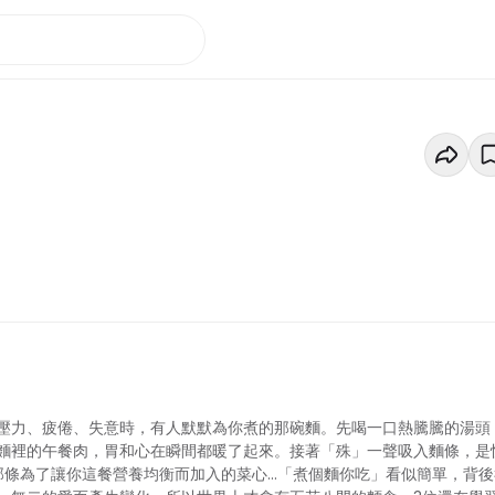
壓力、疲倦、失意時，有人默默為你煮的那碗麵。先喝一口熱騰騰的湯頭
麵裡的午餐肉，胃和心在瞬間都暖了起來。接著「殊」一聲吸入麵條，是
條為了讓你這餐營養均衡而加入的菜心...「煮個麵你吃」看似簡單，背後