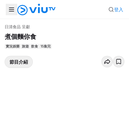
登入
日清食品 呈獻
煮個麵你食
實況娛樂
旅遊
飲食
15集完
節目介紹