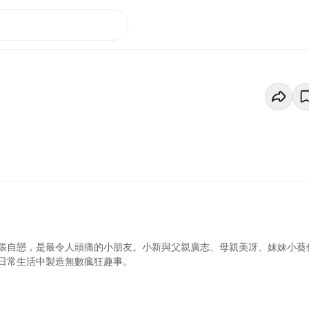
張自戀，是最令人頭痛的小朋友。小新與父親廣志、母親美冴、妹妹小葵
日常生活中製造無數瘋狂趣事。