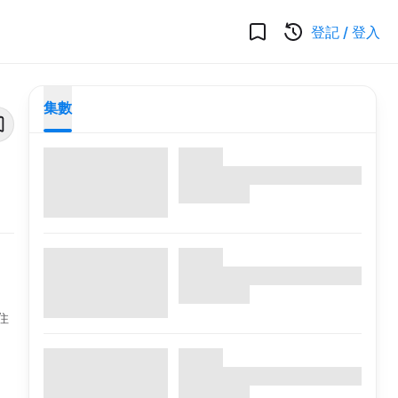
登記
/
登入
集數
住