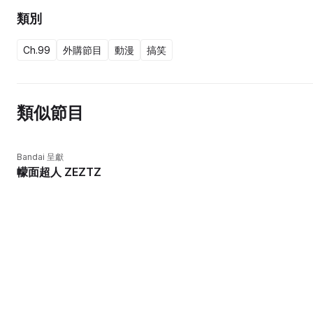
類別
Ch.99
外購節目
動漫
搞笑
類似節目
Bandai 呈獻
幪面超人 ZEZTZ